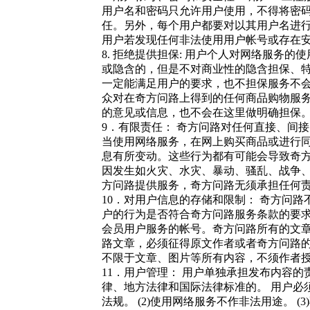
用户名和密码只允许用户使用，不得将密
任。另外，每个用户都要对以其用户名进
用户若发现任何非法使用用户帐号或存在
8. 拒绝提供担保: 用户个人对网络服务
或隐含的，但是不对商业性的隐含担保、
一定能满足用户的要求，也不担保服务不
众对在奇方问路上得到的任何商品购物服
的意见或信息，也不会在这里做明确担保
9．有限责任： 奇方问路对任何直接、间
当使用网络服务，在网上购买商品或进行
息有所变动。这些行为都有可能会导致奇
因发生如火灾、水灾、暴动、骚乱、战争
方问路提供服务，奇方问路无须承担任何
10．对用户信息的存储和限制： 奇方问
户的行为是否符合奇方问路服务条款的要
会员用户服务的帐号。奇方问路所有的文
路文章，必须征得原文作者或者奇方问路
不限于文章、图片等所有内容，不须作者
11．用户管理： 用户单独承担发布内容
律、地方法律和国际法律标准的。 用户必须
法规。 (2)使用网络服务不作非法用途。 (