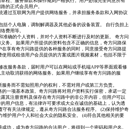
的章程、服务条款和操作规则严格执行。用户必须完全同意所有
问路的正式会员用户。
作系统通过互联网为用户提供网络服务，并承担服务条款和入网协议
，包括个人电脑，调制解调器及其他必备的设备装置。 自行负担上
网络费用等。
实和准确的个人资料，并对个人资料不断进行及时的更新。 奇方问
义务。 如果用户所提供的资料包含不正确的信息，奇方问路保
户在享有奇方问路提供的各种服务的同时，同意接受奇方问路提
费使用或租借用户会员提供的方案或图片视频素材，包括不限于
将修改服务条款，届时用户可以在网站或手机端APP等界面观看修
以主动取消获得的网络服务。如果用户继续享有奇方问路的服
或中断服务而不需知照用户的权利，不需对用户或第三方负责。
方问路的一项基本政策。奇方问路将对用户资料实行保密，承诺一定
透露其注册资料及保存在奇方问路中的非公开内容，但用户可以
册的用户信息，有法律许可要求或大众在诚信的基础上，认为透
)遵守有关法律规定，遵从奇方问路合法服务程序。 (2)保持维护奇
竭力维护用户个人和社会大众的隐私安全。 (4)符合其他相关的要
旦注册成功，成为奇方问路的合法用户，将得到一个密码和用户名。