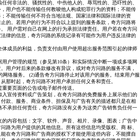
输任何非法的、骚扰性的、中伤他人的、辱骂性的、恐吓性的、
外，用户也不能传输任何教唆他人构成犯罪行为的资料；不能传
料；不能传输任何不符合当地法规、国家法律和国际法律的资
禁止的。若用户的行为不符合以上提到的服务条款，奇方问路将
。 用户需对自己在网上的行为承担法律责任。用户若在奇方问
家法律的信息，奇方问路的系统记录有可能作为用户违反法律的
路全体成员的利益，负责支付由用户使用超出服务范围引起的律师
根据用户管理的规范（参见第10条）和实际情况中断一项或多项网
责。用户对后来的条款修改有异议，或对奇方问路的服务不满，
路的网络服务。 (2)通告奇方问路停止对该用户的服务。结束用户服
。从那时起，奇方问路不对用户承担任何义务和责任。
通过重要页面的公告或电子邮件传送。
中加入宣传资料或广告策划，在奇方问路的免费服务上展示他们的
、付款、服务、商业条件、担保及与广告有关的描述都只是在相
路不承担任何责任，奇方问路没有义务为这类广告销售负任何一
定义的内容包括：文字、软件、声音、相片、录像、图表；广告中
问路为用户提供的其他信息。所有这些信息均受版权、商 标、
只能在奇方问路和广告商的授权下才能使用这些内容，不能擅自