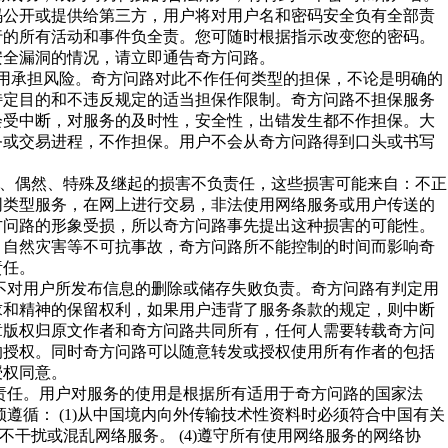
码公开或提供给第三方，用户将对用户名和密码安全负有全部责
行的所有活动和事件负全责。您可随时根据指示改变您的密码。
安全漏洞的情况，请立即通告奇方问路。
的使用承担风险。奇方问路对此不作任何类型的担保，不论是明确的
特定目的和不违反规定的适当担保作限制。奇方问路不担保服务
会受中断，对服务的及时性，安全性，出错发生都不作担保。大
务或交易进程，不作担保。用户不会从奇方问路得到口头或书写
。
接、偶然、特殊及继起的损害不负责任，这些损害可能来自：不正
同类型服务，在网上进行交易，非法使用网络服务或用户传送的
方问路的形象受损，所以奇方问路事先提出这种损害的可能性。
、自然灾害等不可抗事故，奇方问路所不能控制的时间而影响奇
责任。
路不对用户所发布信息的删除或储存失败负责。奇方问路有判定用
求和精神的保留权利，如果用户违背了服务条款的规定，则中断
章版权归原文作者和奇方问路共同所有，任何人需要转载奇方问
的授权。同时奇方问路可以随意转发或授权使用所有作者的包括
授权同意。
的责任。用户对服务的使用是根据所有适用于奇方问路的国家法
遵循： (1)从中国境内向外传输技术性资料时必须符合中国有关
3)不干扰或混乱网络服务。 (4)遵守所有使用网络服务的网络协