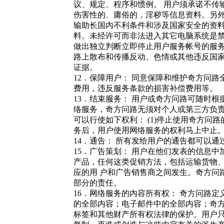
议、规定、程序和惯例。 用户须承诺不传
伤害性的、庸俗的，淫秽等信息资料。另
输助长国内不利条件和涉及国家安全的资
料。未经许可而非法进入其它电脑系统是
做出独立判断立即停止用户服务帐号的服务
路上散布和传播反动、色情或其他违反国
证据。
12．保障用户： 同意保障和维护奇方问
费用，违反服务条款的损害补偿费用等。
13．结束服务： 用户或奇方问路可随时
络服务，奇方问路无须对个人或第三方负
可以行使如下权利： (1)停止使用奇方问
务后，用户使用网络服务的权利马上中止
14．通告： 所有发给用户的通告都可以
15．广告策划： 用户在他们发表的信息
产品，任何这类促销方法，包括运输货物
应的用 户和广告销售商之间发生。奇方问
部分的责任。
16．网络服务的内容所有权： 奇方问路
的全部内容；电子邮件中的全部内容；奇方
标签和其他财产所有权法律的保护。用户